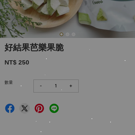
好結果芭樂果脆
NT$ 250
數量
-
+