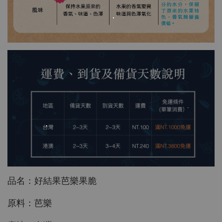
品名：好結果芭樂果脆
原料：芭樂